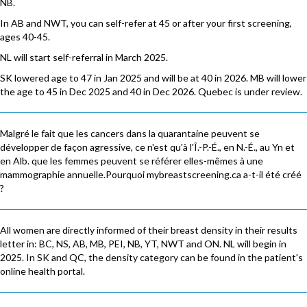
NB.
In AB and NWT, you can self-refer at 45 or after your first screening,
ages 40-45.
NL will start self-referral in March 2025.
SK lowered age to 47 in Jan 2025 and will be at 40 in 2026. MB will lower
the age to 45 in Dec 2025 and 40 in Dec 2026. Quebec is under review.
Malgré le fait que les cancers dans la quarantaine peuvent se
développer de façon agressive, ce n'est qu'à l'Î.-P.-É., en N.-É., au Yn et
en Alb. que les femmes peuvent se référer elles-mêmes à une
mammographie annuelle.Pourquoi mybreastscreening.ca a-t-il été créé
?
All women are directly informed of their breast density in their results
letter in: BC, NS, AB, MB, PEI, NB, YT, NWT and ON. NL will begin in
2025. In SK and QC, the density category can be found in the patient's
online health portal.